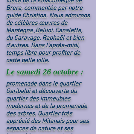
Visite de la Pinacothèque de
Brera, commentée par notre
guide Christina. Nous admirons
de célèbres œuvres de
Mantegna ,Bellini, Canalette,
du Caravage, Raphaël et bien
d'autres. Dans l'après-midi,
temps libre pour profiter de
cette belle ville.
Le samedi 26 octobre :
promenade dans le quartier
Garibaldi et découverte du
quartier des immeubles
modernes et de la promenade
des arbres. Quartier très
apprécié des Milanais pour ses
espaces de nature et ses