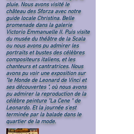
pluie. Nous avons visité le
château des Sforza avec notre
guide locale Christina. Belle
promenade dans la galerie
Victorio Emmanuelle II. Puis visite
du musée du théâtre de la Scala
ou nous avons pu admirer les
portraits et bustes des célèbres
compositeurs italiens, et les
chanteurs et cantratrices. Nous
avons pu voir une exposition sur
"le Monde de Leonard de Vinci et
ses découvertes ", où nous avons
pu admirer la reproduction de la
célèbre peinture "La Cene " de
Leonardo. Et la journée s'est
terminée par la balade dans le
quartier de la mode.