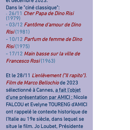
et d
écembre
2023
.
Dans le "ciné classique":
26/11
Cher Papa de Dino Risi
-
(1979)
- 03/12
Fantôme d'amour de Dino
Risi
(1981)
- 10/12
Parfum de femme de Dino
Risi
(1975)
- 17/12
Main basse sur la ville de
Francesco Rosi
(1963)
Et le 28/11
L'enlèvement ("Il rapito").
Film de Marco Bellochio
de 2023
sélectionné à Cannes,
a fait l'objet
d'une présentation par AMICI :
Nicole
FALCOU et Evelyne TOURENG d'AMICI
ont rappelé le contexte historique de
l'Italie au 19e siècle, dans lequel se
situe le film. Jo Loubet, Présidente