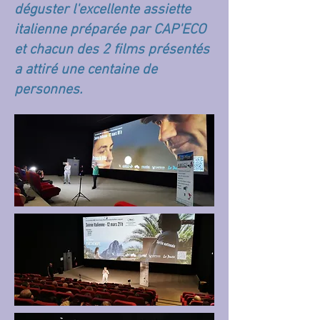
déguster l'excellente assiette
italienne préparée par CAP'ECO
et chacun des 2 films présentés
a attiré une centaine de
personnes.